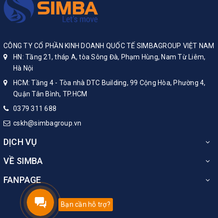
CÔNG TY CỔ PHẦN KINH DOANH QUỐC TẾ SIMBAGROUP VIỆT NAM
HN: Tầng 21, tháp A, tòa Sông Đà, Phạm Hùng, Nam Từ Liêm,
Hà Nội
HCM: Tầng 4 - Tòa nhà DTC Building, 99 Cộng Hòa, Phường 4,
Quận Tân Bình, TP.HCM
0379 311 688
cskh@simbagroup.vn
DỊCH VỤ
VỀ SIMBA
FANPAGE
Bạn cần hỗ trợ?