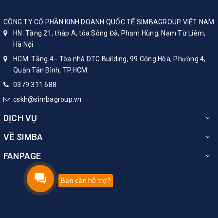
CÔNG TY CỔ PHẦN KINH DOANH QUỐC TẾ SIMBAGROUP VIỆT NAM
HN: Tầng 21, tháp A, tòa Sông Đà, Phạm Hùng, Nam Từ Liêm,
Hà Nội
HCM: Tầng 4 - Tòa nhà DTC Building, 99 Cộng Hòa, Phường 4,
Quận Tân Bình, TP.HCM
0379 311 688
cskh@simbagroup.vn
DỊCH VỤ
VỀ SIMBA
FANPAGE
Bạn cần hỗ trợ?