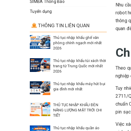
SIMBA Thông Báo
Nhu cầu
Tuyển dụng
robot h
thông q
THÔNG TIN LIÊN QUAN
quan đế
Thủ tục nhập khẩu ghế văn
phòng chính ngạch mới nhất
Ch
2026
Thủ tục nhập khẩu túi xách thời
trang từ Trung Quốc mới nhất
Theo qu
2026
nghiệp 
Thủ tục nhập khẩu máy hút bụi
Tuy nhi
gia đình mới nhất
2711/QĐ
chuẩn 
THỦ TỤC NHẬP KHẨU ĐÈN
NĂNG LƯỢNG MẶT TRỜI CHI
pin sạc
TIẾT
Việc xá
Thủ tục nhập khẩu quần áo