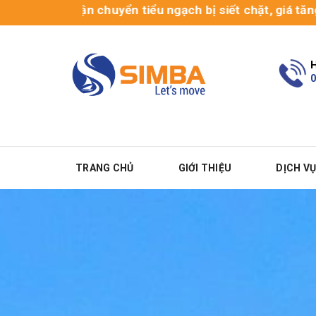
Vận chuyển tiểu ngạch bị siết chặt, giá tăng cao, hàn
H
0
TRANG CHỦ
GIỚI THIỆU
DỊCH V