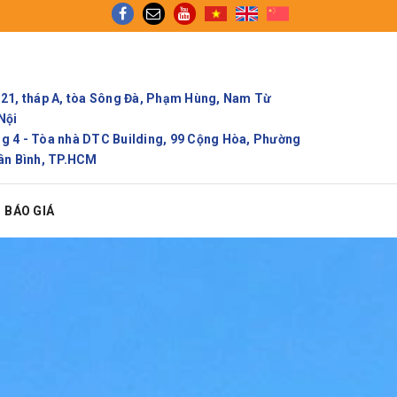
vụ Gom cont chính ngạch để tối ưu thời gian và chi phí
21, tháp A, tòa Sông Đà, Phạm Hùng, Nam Từ
Nội
 4 - Tòa nhà DTC Building, 99 Cộng Hòa, Phường
ân Bình, TP.HCM
BÁO GIÁ