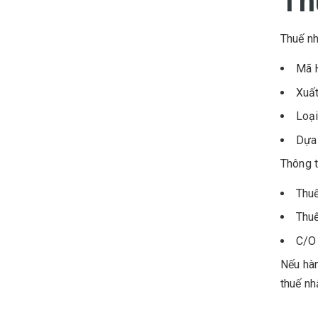
Th
Thuế nh
Mã 
Xuất
Loại
Dựa 
Thông t
Thuế
Thuế
C/O
Nếu hàn
thuế nh