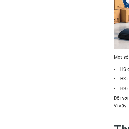
Một số
HS c
HS c
HS c
Đối với
Vì vậy 