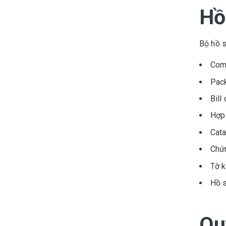
Hồ
Bộ hồ s
Com
Pack
Bill
Hợp
Cat
Chứn
Tờ k
Hồ s
Qu