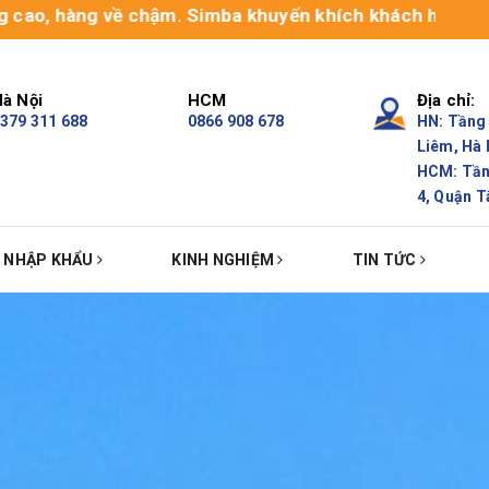
g về chậm. Simba khuyến khích khách hàng sử dụng dịch 
à Nội
HCM
Địa chỉ:
379 311 688
0866 908 678
HN: Tầng 
Liêm, Hà 
HCM: Tầng
4, Quận T
Ụ NHẬP KHẨU
KINH NGHIỆM
TIN TỨC