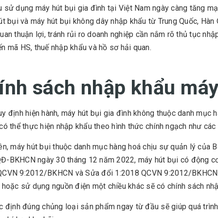
 sử dụng máy hút bụi gia đình tại Việt Nam ngày càng tăng mạn
út bụi và máy hút bụi không dây nhập khẩu từ Trung Quốc, Hàn
uan thuận lợi, tránh rủi ro doanh nghiệp cần nắm rõ thủ tục nh
n mã HS, thuế nhập khẩu và hồ sơ hải quan.
ính sách nhập khẩu máy
y định hiện hành, máy hút bụi gia đình không thuộc danh mục
có thể thực hiện nhập khẩu theo hình thức chính ngạch như các
ên, máy hút bụi thuộc danh mục hàng hoá chịu sự quản lý của 
-BKHCN ngày 30 tháng 12 năm 2022, máy hút bụi có động cơ g
QCVN 9:2012/BKHCN và Sửa đổi 1:2018 QCVN 9:2012/BKHCN. Ng
 hoặc sử dụng nguồn điện một chiều khác sẽ có chính sách nh
c định đúng chủng loại sản phẩm ngay từ đầu sẽ giúp quá trình