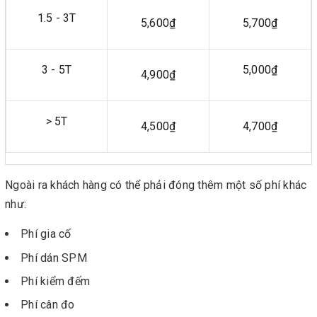
1.5 - 3T
5,600₫
5,700₫
3 - 5T
5,000₫
4,900₫
> 5T
4,500₫
4,700₫
Ngoài ra khách hàng có thể phải đóng thêm một số phí khác
như:
Phí gia cố
Phí dán SPM
Phí kiểm đếm
Phí cân đo