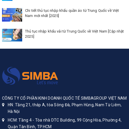
Chi tiết thủ tục nhập khẩu quần áo từ Trung Quốc về Việt
Nam mới nhất [2025]
Thủ tục nhập khẩu vải từ Trung Quốc về Việt Nam [Cập nhật
2025]
CÔNG TY CỔ PHẦN KINH DOANH QUỐC TẾ SIMBAGROUP VIỆT NAM
HN: Tầng 21, tháp A, tòa Sông Đà, Phạm Hùng, Nam Từ Liêm,
Hà Nội
HCM: Tầng 4 - Tòa nhà DTC Building, 99 Cộng Hòa, Phường 4,
Quận Tân Bình, TP.HCM