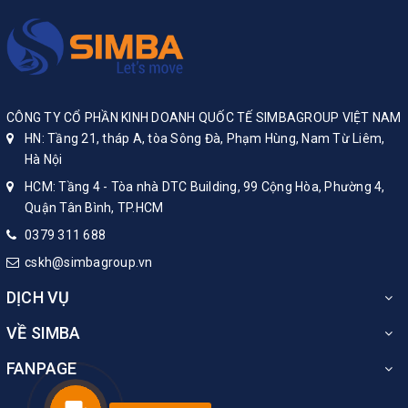
CÔNG TY CỔ PHẦN KINH DOANH QUỐC TẾ SIMBAGROUP VIỆT NAM
HN: Tầng 21, tháp A, tòa Sông Đà, Phạm Hùng, Nam Từ Liêm,
Hà Nội
HCM: Tầng 4 - Tòa nhà DTC Building, 99 Cộng Hòa, Phường 4,
Quận Tân Bình, TP.HCM
0379 311 688
cskh@simbagroup.vn
DỊCH VỤ
VỀ SIMBA
FANPAGE