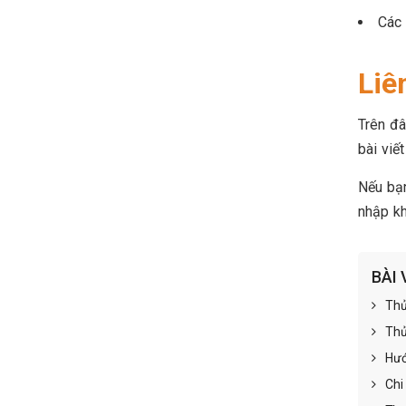
Các 
Liê
Trên đ
bài viế
Nếu bạn
nhập kh
BÀI 
Thủ
Thủ
Hướ
Chi