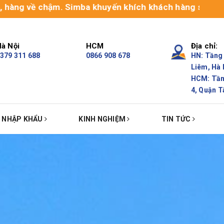
 về chậm. Simba khuyến khích khách hàng sử dụng dịch vụ
à Nội
HCM
Địa chỉ:
379 311 688
0866 908 678
HN: Tầng 
Liêm, Hà 
HCM: Tầng
4, Quận T
Ụ NHẬP KHẨU
KINH NGHIỆM
TIN TỨC