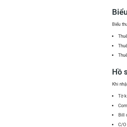
Biể
Biểu th
Thuế
Thuế
Thuế
Hồ 
Khi nhậ
Tờ k
Comm
Bill
C/O