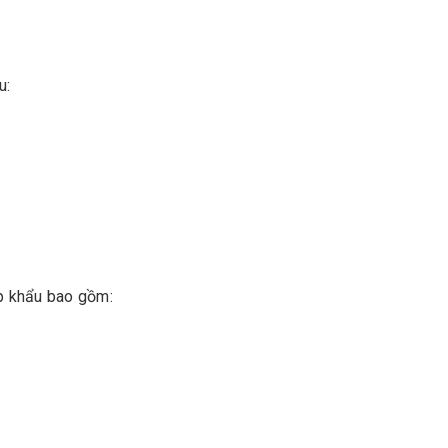
u:
p khẩu bao gồm: