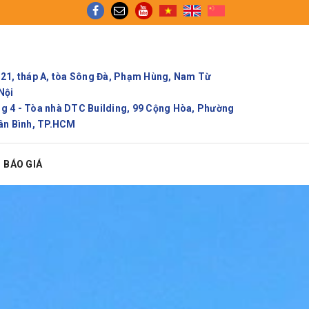
 Gom cont chính ngạch để tối ưu thời gian và chi phí!
21, tháp A, tòa Sông Đà, Phạm Hùng, Nam Từ
Nội
 4 - Tòa nhà DTC Building, 99 Cộng Hòa, Phường
ân Bình, TP.HCM
BÁO GIÁ