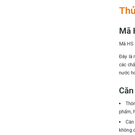
Thủ
Mã 
Mã HS 
Đây là 
các chấ
nước ho
Căn 
Thôn
phẩm, h
Căn 
không c