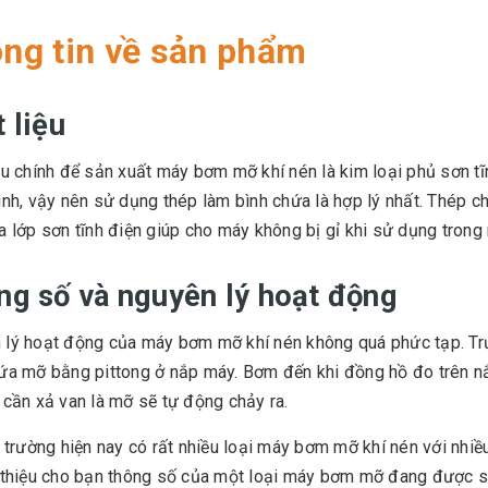
ng tin về sản phẩm
 liệu
ệu chính để sản xuất máy bơm mỡ khí nén là kim loại phủ sơn 
ình, vậy nên sử dụng thép làm bình chứa là hợp lý nhất. Thép c
a lớp sơn tĩnh điện giúp cho máy không bị gỉ khi sử dụng trong 
ng số và nguyên lý hoạt động
lý hoạt động của máy bơm mỡ khí nén không quá phức tạp. Trư
ứa mỡ bằng pittong ở nắp máy. Bơm đến khi đồng hồ đo trên n
 cần xả van là mỡ sẽ tự động chảy ra.
ị trường hiện nay có rất nhiều loại máy bơm mỡ khí nén với n
 thiệu cho bạn thông số của một loại máy bơm mỡ đang được s