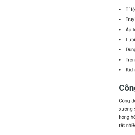
Tỉ l
Truy
Áp l
Lượ
Dung
Trọ
Kíc
Côn
Công dụ
xưởng s
hỏng hó
rất nhi