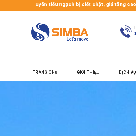
Vận chuyển tiểu ngạch bị siết chặt, giá tăng cao, hàng
H
0
TRANG CHỦ
GIỚI THIỆU
DỊCH V