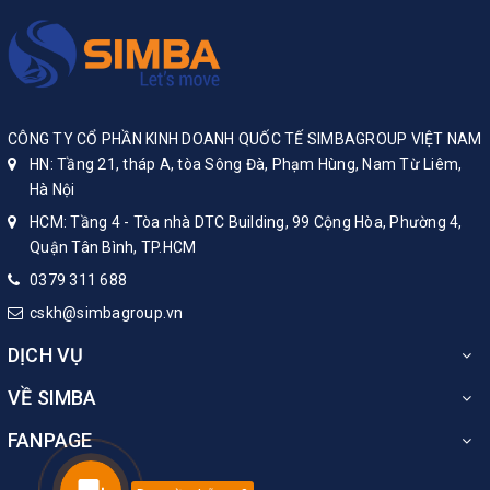
CÔNG TY CỔ PHẦN KINH DOANH QUỐC TẾ SIMBAGROUP VIỆT NAM
HN: Tầng 21, tháp A, tòa Sông Đà, Phạm Hùng, Nam Từ Liêm,
Hà Nội
HCM: Tầng 4 - Tòa nhà DTC Building, 99 Cộng Hòa, Phường 4,
Quận Tân Bình, TP.HCM
0379 311 688
cskh@simbagroup.vn
DỊCH VỤ
VỀ SIMBA
FANPAGE