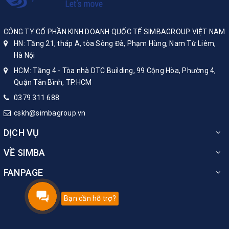
CÔNG TY CỔ PHẦN KINH DOANH QUỐC TẾ SIMBAGROUP VIỆT NAM
HN: Tầng 21, tháp A, tòa Sông Đà, Phạm Hùng, Nam Từ Liêm,
Hà Nội
HCM: Tầng 4 - Tòa nhà DTC Building, 99 Cộng Hòa, Phường 4,
Quận Tân Bình, TP.HCM
0379 311 688
cskh@simbagroup.vn
DỊCH VỤ
VỀ SIMBA
FANPAGE
Bạn cần hỗ trợ?