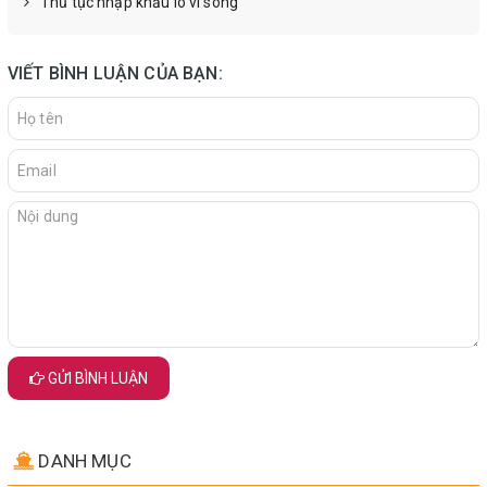
Thủ tục nhập khẩu lò vi sóng
VIẾT BÌNH LUẬN CỦA BẠN:
GỬI BÌNH LUẬN
DANH MỤC