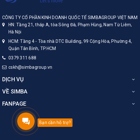
CÔNG TY CỔ PHẦN KINH DOANH QUỐC TẾ SIMBAGROUP VIỆT NAM
HN: Tầng 21, tháp A, tòa Sông Đà, Phạm Hùng, Nam Từ Liêm,
Hà Nội
HCM: Tầng 4 - Tòa nhà DTC Building, 99 Cộng Hòa, Phường 4,
Quận Tân Bình, TP.HCM
0379 311 688
cskh@simbagroup.vn
DỊCH VỤ
VỀ SIMBA
FANPAGE
Bạn cần hỗ trợ?