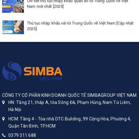
Chi tiết thủ tục nhập khẩu quần áo từ Trung Quốc về Việt
Nam mới nhất [2025]
Thủ tục nhập khẩu vải từ Trung Quốc về Việt Nam [Cập nhật
2025]
CÔNG TY CỔ PHẦN KINH DOANH QUỐC TẾ SIMBAGROUP VIỆT NAM
HN: Tầng 21, tháp A, tòa Sông Đà, Phạm Hùng, Nam Từ Liêm,
Hà Nội
HCM: Tầng 4 - Tòa nhà DTC Building, 99 Cộng Hòa, Phường 4,
Quận Tân Bình, TP.HCM
0379 311 688