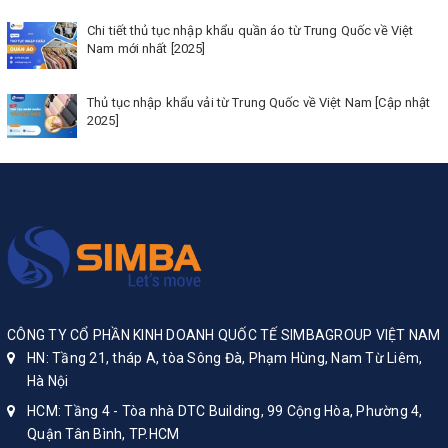
Chi tiết thủ tục nhập khẩu quần áo từ Trung Quốc về Việt
Nam mới nhất [2025]
Thủ tục nhập khẩu vải từ Trung Quốc về Việt Nam [Cập nhật
2025]
CÔNG TY CỔ PHẦN KINH DOANH QUỐC TẾ SIMBAGROUP VIỆT NAM
HN: Tầng 21, tháp A, tòa Sông Đà, Phạm Hùng, Nam Từ Liêm,
Hà Nội
HCM: Tầng 4 - Tòa nhà DTC Building, 99 Cộng Hòa, Phường 4,
Quận Tân Bình, TP.HCM