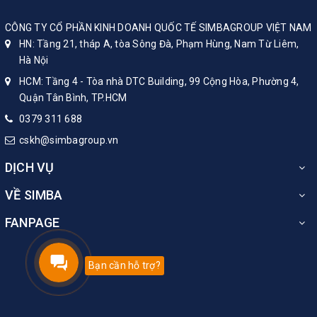
CÔNG TY CỔ PHẦN KINH DOANH QUỐC TẾ SIMBAGROUP VIỆT NAM
HN: Tầng 21, tháp A, tòa Sông Đà, Phạm Hùng, Nam Từ Liêm,
Hà Nội
HCM: Tầng 4 - Tòa nhà DTC Building, 99 Cộng Hòa, Phường 4,
Quận Tân Bình, TP.HCM
0379 311 688
cskh@simbagroup.vn
DỊCH VỤ
VỀ SIMBA
FANPAGE
Bạn cần hỗ trợ?