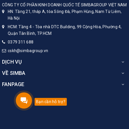
CÔNG TY CỔ PHẦN KINH DOANH QUỐC TẾ SIMBAGROUP VIỆT NAM
HN: Tầng 21, tháp A, tòa Sông Đà, Phạm Hùng, Nam Từ Liêm,
Hà Nội
HCM: Tầng 4 - Tòa nhà DTC Building, 99 Cộng Hòa, Phường 4,
Quận Tân Bình, TP.HCM
0379 311 688
cskh@simbagroup.vn
DỊCH VỤ
VỀ SIMBA
FANPAGE
Bạn cần hỗ trợ?