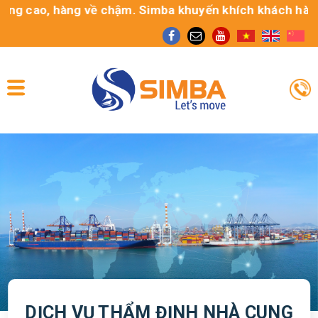
g cao, hàng về chậm. Simba khuyến khích khách hàng sử 
DỊCH VỤ THẨM ĐỊNH NHÀ CUNG