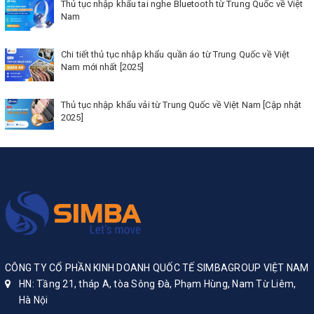
Thủ tục nhập khẩu tai nghe Bluetooth từ Trung Quốc về Việt
Nam
Chi tiết thủ tục nhập khẩu quần áo từ Trung Quốc về Việt
Nam mới nhất [2025]
Thủ tục nhập khẩu vải từ Trung Quốc về Việt Nam [Cập nhật
2025]
CÔNG TY CỔ PHẦN KINH DOANH QUỐC TẾ SIMBAGROUP VIỆT NAM
HN: Tầng 21, tháp A, tòa Sông Đà, Phạm Hùng, Nam Từ Liêm,
Hà Nội