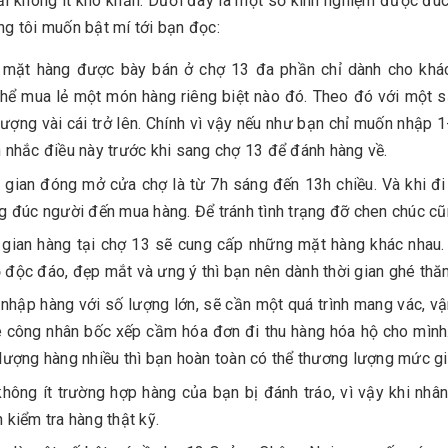
i không ít khó khăn. Dưới đây là một số kinh nghiệm được đúc 
g tôi muốn bật mí tới bạn đọc:
 mặt hàng được bày bán ở chợ 13 đa phần chỉ dành cho khác
hể mua lẻ một món hàng riêng biệt nào đó. Theo đó với một 
lượng vài cái trở lên. Chính vì vậy nếu như bạn chỉ muốn nhập 1
 nhắc điều này trước khi sang chợ 13 để đánh hàng về.
 gian đóng mở cửa chợ là từ 7h sáng đến 13h chiều. Và khi đi
g đúc người đến mua hàng. Để tránh tình trạng đỡ chen chúc cũ
 gian hàng tại chợ 13 sẽ cung cấp những mặt hàng khác nhau.
độc đáo, đẹp mắt và ưng ý thì bạn nên dành thời gian ghé thă
nhập hàng với số lượng lớn, sẽ cần một quá trình mang vác, vậ
 công nhân bốc xếp cầm hóa đơn đi thu hàng hóa hộ cho mình. 
lượng hàng nhiều thì bạn hoàn toàn có thể thương lượng mức gi
hông ít trường hợp hàng của bạn bị đánh tráo, vì vậy khi nhâ
 kiểm tra hàng thật kỹ.