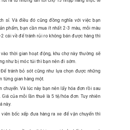
rút ra từ những lần tới chợ 13 nhập hàng thực tế
h sỉ. Và điều đó cũng đồng nghĩa với việc bạn
sản phẩm, bạn cần mua ít nhất 2-3 màu, mỗi màu
-2 cái về để tránh rủi ro không bán được hàng thì
 vào thời gian hoạt động, khu chợ này thường sẽ
ng như bị móc túi thì bạn nên đi sớm.
 Để tránh bỏ sót cũng như lựa chọn được những
m từng gian hàng một.
n chuyển. Và lúc này bạn nên lấy hóa đơn rồi sau
Giá của mỗi lần thuê là 5 tệ/hóa đơn. Tuy nhiên
á này.
n viên bốc xếp đưa hàng ra xe để vận chuyển thì