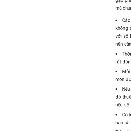
gặp phả
mà chún
Các
không t
với số 
nên cân
Thời
rất đôn
Mỗi
món đồ 
Nếu 
đó thuê
nếu số 
Có k
bạn cần