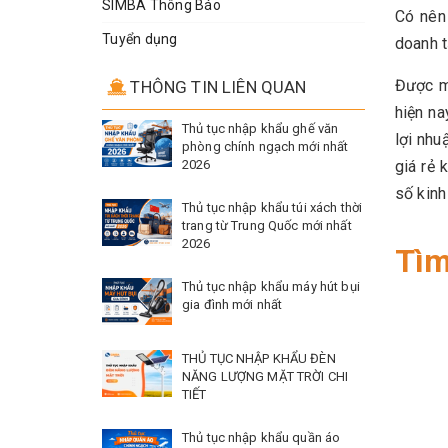
SIMBA Thông Báo
Có nên
Tuyển dụng
doanh t
Được m
THÔNG TIN LIÊN QUAN
hiện na
Thủ tục nhập khẩu ghế văn
lợi nhu
phòng chính ngạch mới nhất
2026
giá rẻ 
số kinh
Thủ tục nhập khẩu túi xách thời
trang từ Trung Quốc mới nhất
2026
Tìm
Thủ tục nhập khẩu máy hút bụi
gia đình mới nhất
THỦ TỤC NHẬP KHẨU ĐÈN
NĂNG LƯỢNG MẶT TRỜI CHI
TIẾT
Thủ tục nhập khẩu quần áo