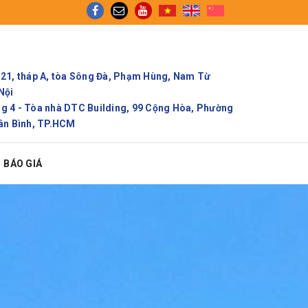
ch vụ Gom cont chính ngạch để tối ưu thời gian và chi p
21, tháp A, tòa Sông Đà, Phạm Hùng, Nam Từ
Nội
 4 - Tòa nhà DTC Building, 99 Cộng Hòa, Phường
ân Bình, TP.HCM
BÁO GIÁ