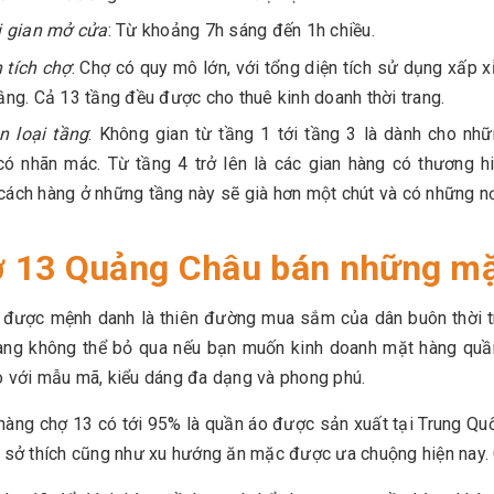
i gian mở cửa
: Từ khoảng 7h sáng đến 1h chiều.
 tích chợ
: Chợ có quy mô lớn, với tổng diện tích sử dụng xấp 
ầng. Cả 13 tầng đều được cho thuê kinh doanh thời trang.
n loại tầng
: Không gian từ tầng 1 tới tầng 3 là dành cho nh
ó nhãn mác. Từ tầng 4 trở lên là các gian hàng có thương h
ách hàng ở những tầng này sẽ già hơn một chút và có những n
 13 Quảng Châu bán những mặ
 được mệnh danh là thiên đường mua sắm của dân buôn thời tr
àng không thể bỏ qua nếu bạn muốn kinh doanh mặt hàng quần
 với mẫu mã, kiểu dáng đa dạng và phong phú.
àng chợ 13 có tới 95% là quần áo được sản xuất tại Trung Qu
 sở thích cũng như xu hướng ăn mặc được ưa chuộng hiện nay. 