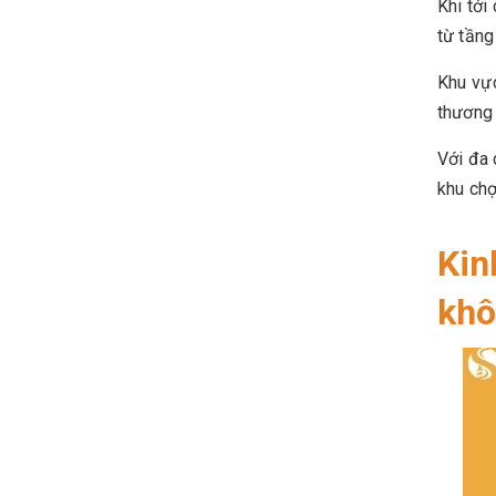
Khi tới
từ tầng
Khu vực
thương 
Với đa 
khu chợ
Kin
khô