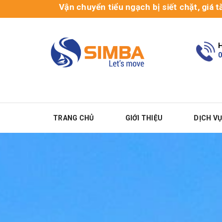
Vận chuyển tiểu ngạch bị siết chặt, giá tăng cao, 
H
0
TRANG CHỦ
GIỚI THIỆU
DỊCH V