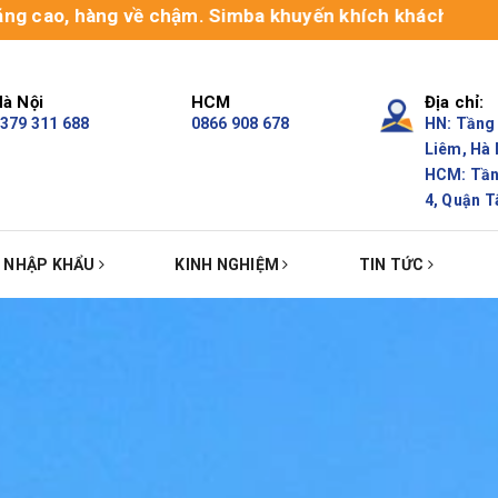
hàng về chậm. Simba khuyến khích khách hàng sử dụng dị
à Nội
HCM
Địa chỉ:
379 311 688
0866 908 678
HN: Tầng 
Liêm, Hà 
HCM: Tầng
4, Quận T
Ụ NHẬP KHẨU
KINH NGHIỆM
TIN TỨC