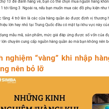
 chợ 13 để đánh hàng về, bạn có thể chọn mua nguồn hàng khô
 1 tới tầng 3. Ngoài ra, nếu bạn muốn mua các đồ phụ kiện như t
 tầng 4 trở lên là các cửa hàng quần áo được định vị thương h
hiệu lớn hay nhỏ tại Trung Quốc đều có mặt tại khu vực này của
dạng mẫu mã, sản phẩm, mức giá đáp ứng được số vốn của đại
 lớn chuyên cung cấp nguồn hàng quần áo mà bạn không nên bỏ
h nghiệm “vàng” khi nhập hà
ng nên bỏ lỡ