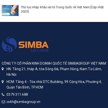
Thủ tục nhập khẩu vải từ Trung Quốc về Việt Nam [Cập nhật
2025]
CÔNG TY CỔ PHẦN KINH DOANH QUỐC TẾ SIMBAGROUP VIỆT NAM
HN: Tầng 21, tháp A, tòa Sông Đà, Phạm Hùng, Nam Từ Liêm,
Hà Nội
HCM: Tầng 4 - Tòa nhà DTC Building, 99 Cộng Hòa, Phường 4,
Quận Tân Bình, TP.HCM
0379 311 688
cskh@simbagroup.vn