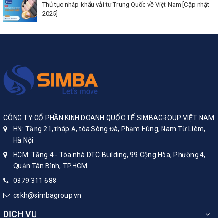
Thủ tục nhập khẩu vải từ Trung Quốc về Việt Nam [Cập nhật
2025]
CÔNG TY CỔ PHẦN KINH DOANH QUỐC TẾ SIMBAGROUP VIỆT NAM
HN: Tầng 21, tháp A, tòa Sông Đà, Phạm Hùng, Nam Từ Liêm,
Hà Nội
HCM: Tầng 4 - Tòa nhà DTC Building, 99 Cộng Hòa, Phường 4,
Quận Tân Bình, TP.HCM
0379 311 688
cskh@simbagroup.vn
DỊCH VỤ