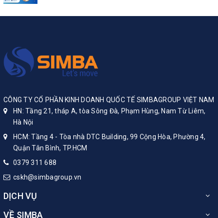
CÔNG TY CỔ PHẦN KINH DOANH QUỐC TẾ SIMBAGROUP VIỆT NAM
HN: Tầng 21, tháp A, tòa Sông Đà, Phạm Hùng, Nam Từ Liêm,
Hà Nội
HCM: Tầng 4 - Tòa nhà DTC Building, 99 Cộng Hòa, Phường 4,
Quận Tân Bình, TP.HCM
0379 311 688
cskh@simbagroup.vn
DỊCH VỤ
VỀ SIMBA