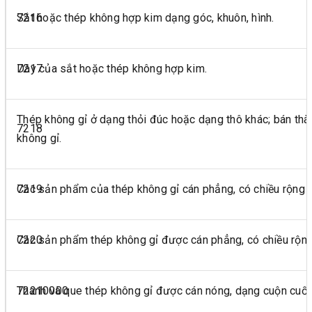
7216
Sắt hoặc thép không hợp kim dạng góc, khuôn, hình.
7217
Dây của sắt hoặc thép không hợp kim.
Thép không gỉ ở dạng thỏi đúc hoặc dạng thô khác; bán th
7218
không gỉ.
7219
Các sản phẩm của thép không gỉ cán phẳng, có chiều rộng 
7220
Các sản phẩm thép không gỉ được cán phẳng, có chiều rộn
72210000
Thanh và que thép không gỉ được cán nóng, dạng cuộn cuố