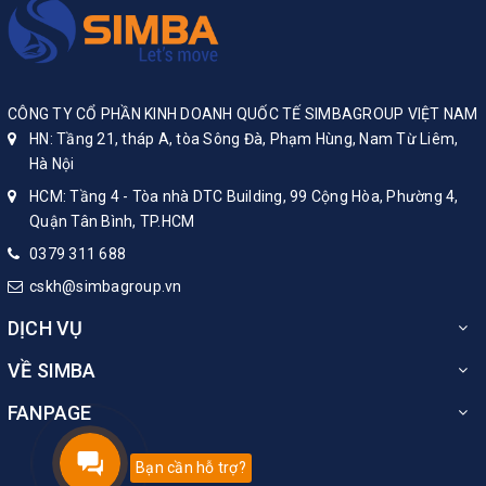
CÔNG TY CỔ PHẦN KINH DOANH QUỐC TẾ SIMBAGROUP VIỆT NAM
HN: Tầng 21, tháp A, tòa Sông Đà, Phạm Hùng, Nam Từ Liêm,
Hà Nội
HCM: Tầng 4 - Tòa nhà DTC Building, 99 Cộng Hòa, Phường 4,
Quận Tân Bình, TP.HCM
0379 311 688
cskh@simbagroup.vn
DỊCH VỤ
VỀ SIMBA
FANPAGE
Bạn cần hỗ trợ?