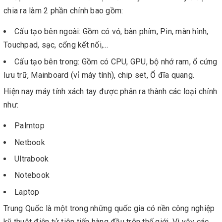
chia ra làm 2 phần chính bao gồm:
Cấu tạo bên ngoài: Gồm có vỏ, bàn phím, Pin, màn hình,
Touchpad, sạc, cổng kết nối,...
Cấu tạo bên trong: Gồm có CPU, GPU, bộ nhớ ram, ổ cứng
lưu trữ, Mainboard (vỉ máy tính), chip set, Ổ đĩa quang.
Hiện nay máy tính xách tay được phân ra thành các loại chính
như:
Palmtop
Netbook
Ultrabook
Notebook
Laptop
Trung Quốc là một trong những quốc gia có nền công nghiệp
kỹ thuật điện tử tiên tiến hàng đầu trên thế giới. Vì vậy các