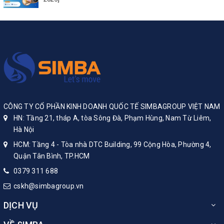
CÔNG TY CỔ PHẦN KINH DOANH QUỐC TẾ SIMBAGROUP VIỆT NAM
HN: Tầng 21, tháp A, tòa Sông Đà, Phạm Hùng, Nam Từ Liêm,
Hà Nội
HCM: Tầng 4 - Tòa nhà DTC Building, 99 Cộng Hòa, Phường 4,
Quận Tân Bình, TP.HCM
0379 311 688
cskh@simbagroup.vn
DỊCH VỤ