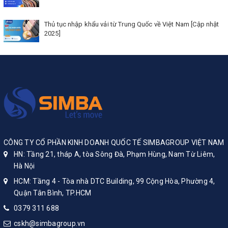
Thủ tục nhập khẩu vải từ Trung Quốc về Việt Nam [Cập nhật
2025]
CÔNG TY CỔ PHẦN KINH DOANH QUỐC TẾ SIMBAGROUP VIỆT NAM
HN: Tầng 21, tháp A, tòa Sông Đà, Phạm Hùng, Nam Từ Liêm,
Hà Nội
HCM: Tầng 4 - Tòa nhà DTC Building, 99 Cộng Hòa, Phường 4,
Quận Tân Bình, TP.HCM
0379 311 688
cskh@simbagroup.vn