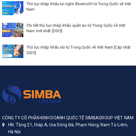
Thủ tục nhập khẩu tai nghe Bluetooth từ Trung Quốc về Việt
Nam
Chi tiết thủ tục nhập khẩu quần áo từ Trung Quốc về Việt
Nam mới nhất [2025]
Thủ tục nhập khẩu vải từ Trung Quốc về Việt Nam [Cập nhật
2025]
CÔNG TY CỔ PHẦN KINH DOANH QUỐC TẾ SIMBAGROUP VIỆT NAM
HN: Tầng 21, tháp A, tòa Sông Đà, Phạm Hùng, Nam Từ Liêm,
Hà Nội