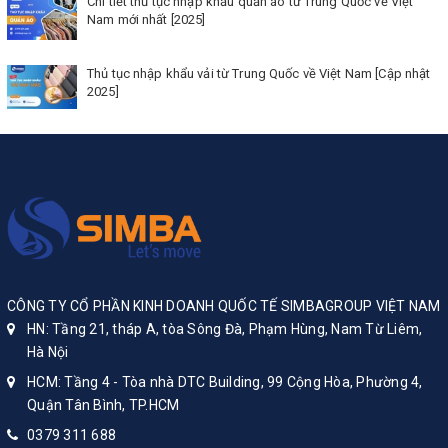
Chi tiết thủ tục nhập khẩu quần áo từ Trung Quốc về Việt
Nam mới nhất [2025]
Thủ tục nhập khẩu vải từ Trung Quốc về Việt Nam [Cập nhật
2025]
CÔNG TY CỔ PHẦN KINH DOANH QUỐC TẾ SIMBAGROUP VIỆT NAM
HN: Tầng 21, tháp A, tòa Sông Đà, Phạm Hùng, Nam Từ Liêm,
Hà Nội
HCM: Tầng 4 - Tòa nhà DTC Building, 99 Cộng Hòa, Phường 4,
Quận Tân Bình, TP.HCM
0379 311 688