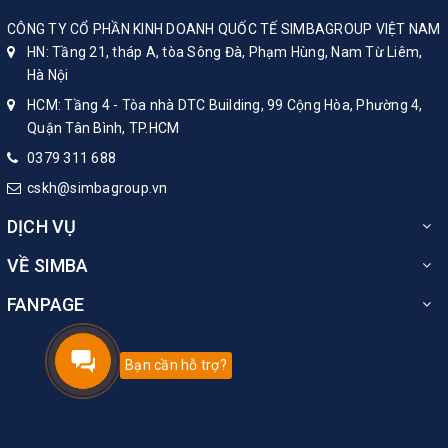
CÔNG TY CỔ PHẦN KINH DOANH QUỐC TẾ SIMBAGROUP VIỆT NAM
HN: Tầng 21, tháp A, tòa Sông Đà, Phạm Hùng, Nam Từ Liêm,
Hà Nội
HCM: Tầng 4 - Tòa nhà DTC Building, 99 Cộng Hòa, Phường 4,
Quận Tân Bình, TP.HCM
0379 311 688
cskh@simbagroup.vn
DỊCH VỤ
VỀ SIMBA
FANPAGE
Bạn cần hỗ trợ?