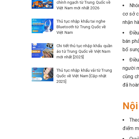
chính ngạch từ Trung Quốc về
Nhóm
Việt Nam mới nhất 2026
cơ sở c
Thủ tục nhập khẩu tai nghe
nhận hà
Bluetooth từ Trung Quốc về
Điều
Việt Nam
bán phả
Chi tiết thủ tục nhập khẩu quần
bổ sung
áo từ Trung Quốc về Việt Nam
mới nhất [2025]
Điều
người m
Thủ tục nhập khẩu vải từ Trung
Quốc về Việt Nam [Cập nhật
cũng ch
2025]
đã hoàn
Nội
Theo
điểm mì
Quyề