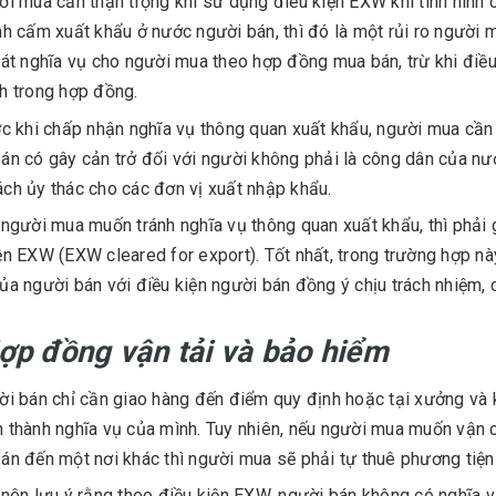
i mua cần thận trọng khi sử dụng điều kiện EXW khi tình hình c
nh cấm xuất khẩu ở nước người bán, thì đó là một rủi ro người
oát nghĩa vụ cho người mua theo hợp đồng mua bán, trừ khi điề
h trong hợp đồng.
c khi chấp nhận nghĩa vụ thông quan xuất khẩu, người mua cần
án có gây cản trở đối với người không phải là công dân của nướ
ch ủy thác cho các đơn vị xuất nhập khẩu.
người mua muốn tránh nghĩa vụ thông quan xuất khẩu, thì phải 
ện EXW (EXW cleared for export). Tốt nhất, trong trường hợp n
ủa người bán với điều kiện người bán đồng ý chịu trách nhiệm, ch
ợp đồng vận tải và bảo hiểm
i bán chỉ cần giao hàng đến điểm quy định hoặc tại xưởng và k
 thành nghĩa vụ của mình. Tuy nhiên, nếu người mua muốn vận
án đến một nơi khác thì người mua sẽ phải tự thuê phương tiện 
nên lưu ý rằng theo điều kiện EXW, người bán không có nghĩa vụ