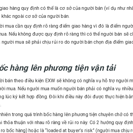
giao hàng quy định có thể là cơ sở của người bán (ví dụ như n
 khác ngoài cơ sở của người bán.
i mua cần quy định rõ ràng điểm giao hàng vì đó là điểm người
ua. Nếu không được quy định rõ ràng thì có thể người bán sẽ c
 người mua sẽ phải chịu rủi ro do người bán chọn địa điểm gia
ốc hàng lên phương tiện vận tải
i bán theo điều kiện EXW sẽ không có nghĩa vụ hỗ trợ người m
ời mua. Nếu người mua muốn người bán phải có nghĩa vụ nhiều 
ng lúc ký kết hợp đồng. Đôi khi điều này đôi được thực hiện 
.
nhiên trong quá trình bốc hàng lên phương tiện chuyên chở có 
i thỏa thuận với nhau rõ ràng về rủi ro này. Có 2 hướng quy định 
i ro bốc hàng) hoặc là “loaded at buyer’s risk” (người mua chịu r