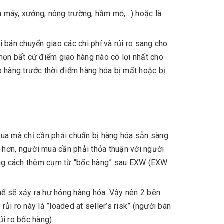
hà máy, xưởng, nông trường, hầm mỏ,…) hoặc là
 bán chuyển giao các chi phí và rủi ro sang cho
họn bất cứ điểm giao hàng nào có lợi nhất cho
o hàng trước thời điểm hàng hóa bị mất hoặc bị
ua mà chỉ cần phải chuẩn bị hàng hóa sẵn sàng
hơn, người mua cần phải thỏa thuận với người
bằng cách thêm cụm từ “bốc hàng” sau EXW (EXW
thể sẽ xảy ra hư hỏng hàng hóa. Vậy nên 2 bên
rủi ro này là ”loaded at seller’s risk” (người bán
ủi ro bốc hàng).