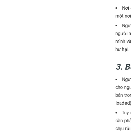
Nơi 
một nơi
Ngườ
người m
mình và
hư hại.
3. B
Ngườ
cho ngư
bán tro
loaded)
Tuy 
cần phả
chịu rủ