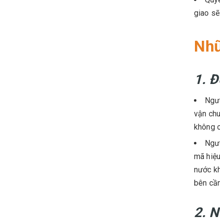
giao sẽ
Nhữ
1. Đ
Ngườ
vận chu
không c
Ngườ
mã hiệu
nước kh
bên cần
2. N