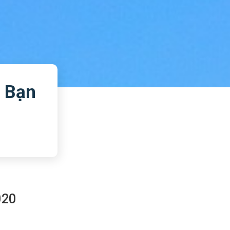
 Bạn
020