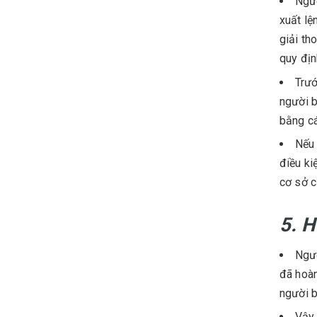
Ngườ
xuất lệ
giải th
quy địn
Trướ
người b
bằng cá
Nếu 
điều ki
cơ sở c
5. H
Ngườ
đã hoàn
người b
Vậy 