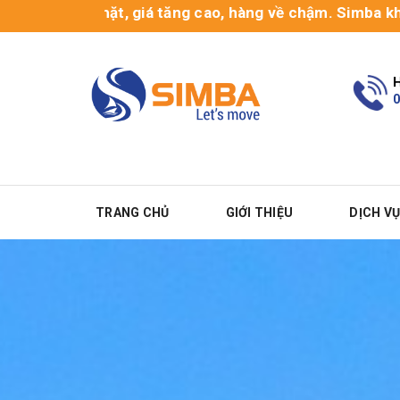
iết chặt, giá tăng cao, hàng về chậm. Simba khuyến khí
H
0
TRANG CHỦ
GIỚI THIỆU
DỊCH V