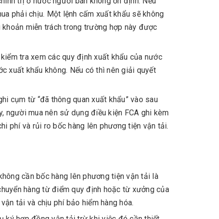
hính trị ở nước người bán không ổn định. Nếu
 mua phải chịu. Một lệnh cấm xuất khẩu sẽ không
u khoản miễn trách trong trường hợp này được
 kiểm tra xem các quy định xuất khẩu của nước
c xuất khẩu không. Nếu có thì nên giải quyết
ghi cụm từ “đã thông quan xuất khẩu” vào sau
ày, người mua nên sử dụng điều kiện FCA ghi kèm
i phí và rủi ro bốc hàng lên phương tiện vận tải.
hông cần bốc hàng lên phương tiện vận tải là
 chuyển hàng từ điểm quy định hoặc từ xưởng của
vận tải và chịu phí bảo hiểm hàng hóa.
 ký hợp đồng vận tải trừ khi việc đó cần thiết