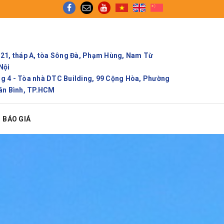
tối ưu thời gian và chi phí!
21, tháp A, tòa Sông Đà, Phạm Hùng, Nam Từ
Nội
 4 - Tòa nhà DTC Building, 99 Cộng Hòa, Phường
ân Bình, TP.HCM
BÁO GIÁ