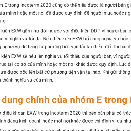
 E trong Incoterm 2020 cũng có thể hiểu được là người bán gi
ủa mình hoặc một nơi đã được quy định để người mua hoặc ngư
ng.
 kiện EXW gần như đối ngược với điều kiện DDP vì người bán ph
i có nghĩa vụ tối đa. Nếu điều kiện EXW bổ sung nghĩa vụ bốc 
 nghĩa vụ dỡ hàng từ phương tiện vận tải tại điểm đến thì hai đ
 kiện EXW sẽ nêu lên nghĩa vụ tối thiểu của người bán, vì ngườ
ua tại cơ sở của mình hoặc một nơi khác được quy định. Lúc 
ưa được bốc lên bất cứ phương tiện vận tải nào. Khi gửi thôn
 thành nghĩa vụ của mình.
 dung chính của nhóm E trong
 điều khoản EXW trong Incoterm 2020 thì bên bán phải có trác
nh đang kinh doanh hoặc một nơi khác được chỉ định ví dụ như 
n sở hữu hàng hóa sau khi chuẩn bị xong sẽ được chuyển giao