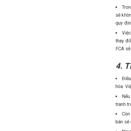
Tron
sẽ khôn
quy địn
Việc
thay đổ
FCA sẽ 
4. 
Điều
hóa. Vi
Nếu 
tranh t
Còn 
bán sẽ 