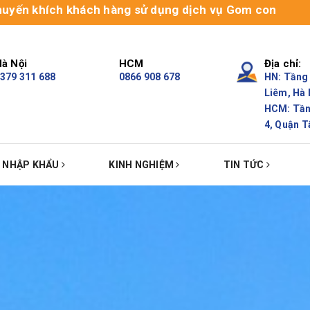
ch khách hàng sử dụng dịch vụ Gom cont chính ngạch để 
à Nội
HCM
Địa chỉ:
379 311 688
0866 908 678
HN: Tầng 
Liêm, Hà 
HCM: Tầng
4, Quận T
Ụ NHẬP KHẨU
KINH NGHIỆM
TIN TỨC