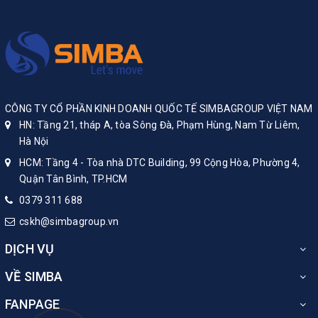
CÔNG TY CỔ PHẦN KINH DOANH QUỐC TẾ SIMBAGROUP VIỆT NAM
HN: Tầng 21, tháp A, tòa Sông Đà, Phạm Hùng, Nam Từ Liêm,
Hà Nội
HCM: Tầng 4 - Tòa nhà DTC Building, 99 Cộng Hòa, Phường 4,
Quận Tân Bình, TP.HCM
0379 311 688
cskh@simbagroup.vn
DỊCH VỤ
VỀ SIMBA
FANPAGE